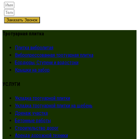
Заказать Звонок
Тротуарная плитка
Плитка вибролитая
Вибропрессованная тротуарная плитка
Бордюры, Ступени и водостоки
Крышки на забор
УСЛУГИ
Укладка тротуарной плитки
Укладка тротуарной плитки на щебень
Дренаж участка
Бетонные работы
Строительство дорог
Аренда дорожной техники