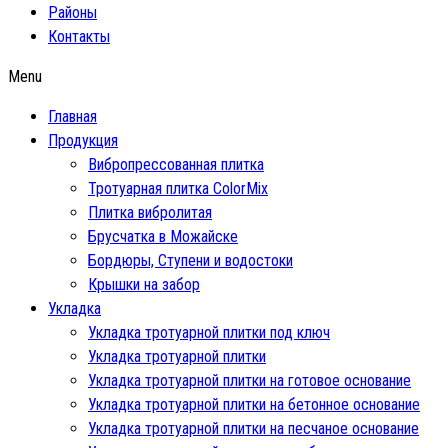
Районы
Контакты
Menu
Главная
Продукция
Вибропрессованная плитка
Тротуарная плитка ColorMix
Плитка вибролитая
Брусчатка в Можайске
Бордюры, Ступени и водостоки
Крышки на забор
Укладка
Укладка тротуарной плитки под ключ
Укладка тротуарной плитки
Укладка тротуарной плитки на готовое основание
Укладка тротуарной плитки на бетонное основание
Укладка тротуарной плитки на песчаное основание