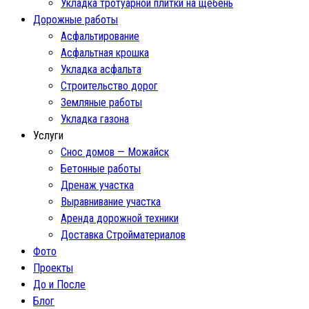
Укладка тротуарной плитки на щебень
Дорожные работы
Асфальтирование
Асфальтная крошка
Укладка асфальта
Строительство дорог
Земляные работы
Укладка газона
Услуги
Снос домов — Можайск
Бетонные работы
Дренаж участка
Выравнивание участка
Аренда дорожной техники
Доставка Стройматериалов
Фото
Проекты
До и После
Блог