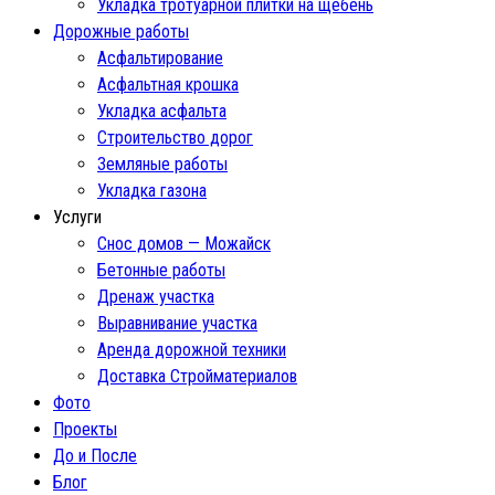
Укладка тротуарной плитки на щебень
Дорожные работы
Асфальтирование
Асфальтная крошка
Укладка асфальта
Строительство дорог
Земляные работы
Укладка газона
Услуги
Снос домов — Можайск
Бетонные работы
Дренаж участка
Выравнивание участка
Аренда дорожной техники
Доставка Стройматериалов
Фото
Проекты
До и После
Блог