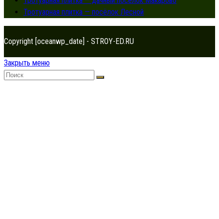
Тротуарная плитка — дачный посёлок Макарово
Тротуарная плитка — посёлок Лесной
Copyright [oceanwp_date] - STROY-ED.RU
Закрыть меню